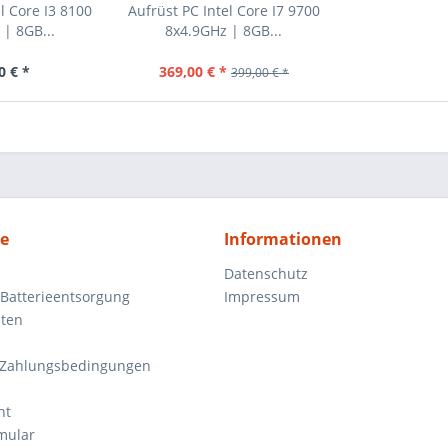
l Core I3 8100
Aufrüst PC Intel Core I7 9700
| 8GB...
8x4.9GHz | 8GB...
0 € *
369,00 € *
399,00 € *
ce
Informationen
Datenschutz
 Batterieentsorgung
Impressum
ten
 Zahlungsbedingungen
ht
mular