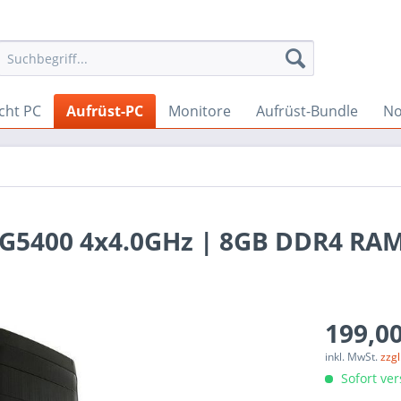
cht PC
Aufrüst-PC
Monitore
Aufrüst-Bundle
No
m G5400 4x4.0GHz | 8GB DDR4 RAM
199,00
inkl. MwSt.
zzg
Sofort ver