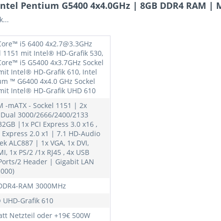
Intel Pentium G5400 4x4.0GHz | 8GB DDR4 RAM |
...
 Core™ i5 6400 4x2.7@3.3GHz
l 1151 mit Intel® HD-Grafik 530,
 Core™ i5 G5400 4x3.7GHz Sockel
it Intel® HD-Grafik 610, Intel
um ™ G6400 4x4.0 GHz Sockel
mit Intel® HD-Grafik UHD 610
 -mATX - Sockel 1151 | 2x
Dual 3000/2666/2400/2133
32GB |1x PCI Express 3.0 x16 ,
I Express 2.0 x1 | 7.1 HD-Audio
ek ALC887 | 1x VGA, 1x DVI,
I, 1x PS/2 /1x RJ45 , 4x USB
 Ports/2 Header | Gigabit LAN
1000)
 DDR4-RAM 3000MHz
® UHD-Grafik 610
tt Netzteil oder +19€ 500W