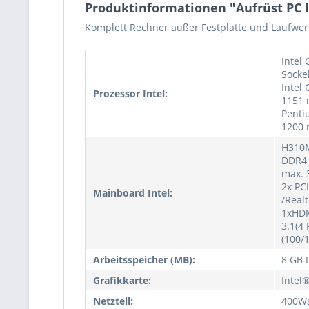
Produktinformationen "Aufrüst PC 
Komplett Rechner außer Festplatte und Laufwerk
Intel
Socke
Intel
Prozessor Intel:
1151 m
Penti
1200 
H310M
DDR4 
max. 
2x PC
Mainboard Intel:
/Realt
1xHDM
3.1(4
(100/
Arbeitsspeicher (MB):
8 GB
Grafikkarte:
Intel
Netzteil:
400Wa